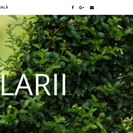
NALĂ
LARII