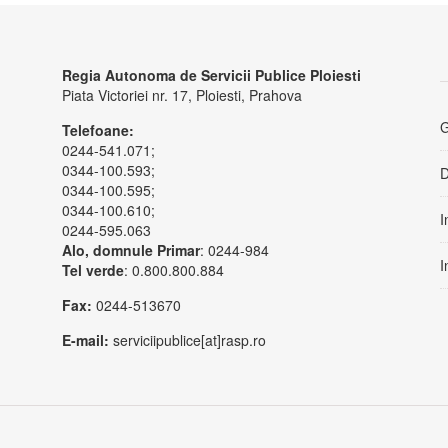
Regia Autonoma de Servicii Publice Ploiesti
Piata Victoriei nr. 17,
Ploiesti,
Prahova
G
Telefoane:
0244-541.071;
0344-100.593;
D
0344-100.595;
0344-100.610;
I
0244-595.063
Alo, domnule Primar
: 0244-984
I
Tel verde
: 0.800.800.884
Fax:
0244-513670
E-mail:
serviciipublice[at]rasp.ro